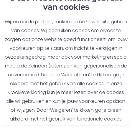
van cookies
Als eerst op de hoogte van
nieuwe vacatures bij IJssel
Wij, en derde partijen, maken op onze website gebruik
Technology Services
van cookies. Wij gebruiken cookies om ervoor te
zorgen dat onze website goed functioneert, om jouw
Maak jouw persoonlijke jobalert aan en mis geen
voorkeuren op te slaan, om inzicht te verkrijgen in
enkele vacature
bezoekersgedrag, maar ook voor marketing en social
media doeleinden (laten zien van gepersonaliseerde
advertenties). Door op ‘Accepteren’ te klikken, ga je
akkoord met het gebruik van alle cookies. In onze
Stel job alert in
Cookieverklaring kun je meer lezen over de cookies
die wij gebruiken en kun je jouw voorkeuren opslaan
of wijzigen. Door ‘Weigeren’ te klikken ga je alleen
akkoord met het gebruik van functionele cookies.